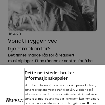
16.4.20
Vondt i ryggen ved
hjemmekontor?
Det finnes mange råd for å redusert
muskelplager. Et av rådene er sentral for å ha
mindre vondt i ryggen og god helse generelt.
Dette nettstedet bruker
informasjonskapsler
Vi bruker informasjonskapsler for å tilpasse innhold,
Bli kunde hos Bwell
annonser og analysere trafikken vår. Vi deler også
informasjon om din bruk av nettstedet vårt med våre
annonserings- og analysepartnere som kan kombinere
Ta kontakt med oss om du ønsker å bli kunde.
den med annen informasjon du har gitt dem eller som