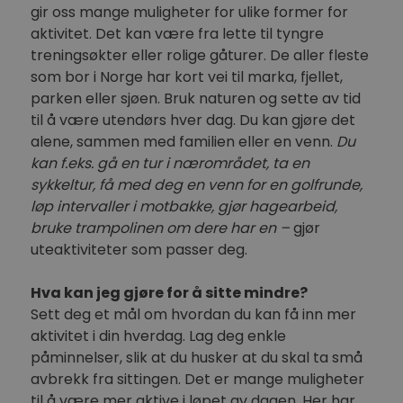
gir oss mange muligheter for ulike former for
aktivitet. Det kan være fra lette til tyngre
treningsøkter eller rolige gåturer. De aller fleste
som bor i Norge har kort vei til marka, fjellet,
parken eller sjøen. Bruk naturen og sette av tid
til å være utendørs hver dag. Du kan gjøre det
alene, sammen med familien eller en venn.
Du
kan f.eks. gå en tur i nærområdet, ta en
sykkeltur, få med deg en venn for en golfrunde,
løp intervaller i motbakke, gjør hagearbeid,
bruke trampolinen om dere har en –
gjør
uteaktiviteter som passer deg.
Hva kan jeg gjøre for å sitte mindre?
Sett deg et mål om hvordan du kan få inn mer
aktivitet i din hverdag. Lag deg enkle
påminnelser, slik at du husker at du skal ta små
avbrekk fra sittingen. Det er mange muligheter
til å være mer aktive i løpet av dagen. Her har