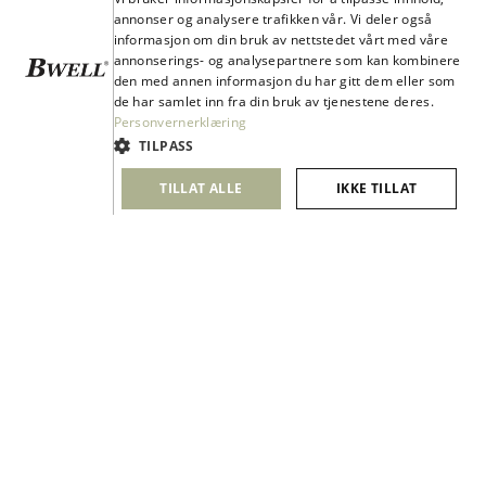
Dette sier forskningen
annonser og analysere trafikken vår. Vi deler også
informasjon om din bruk av nettstedet vårt med våre
annonserings- og analysepartnere som kan kombinere
den med annen informasjon du har gitt dem eller som
KONTAKT
de har samlet inn fra din bruk av tjenestene deres.
Personvernerklæring
Kontakt oss
TILPASS
Contact
TILLAT ALLE
IKKE TILLAT
Bli kunde
Service
Personvern