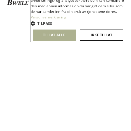
annonserings- og analysepartnere som kan kombinere
den med annen informasjon du har gitt dem eller som
KONTAKT
de har samlet inn fra din bruk av tjenestene deres.
Kontakt oss
Personvernerklæring
TILPASS
Contact
Bli kunde
TILLAT ALLE
IKKE TILLAT
Service
Personvern