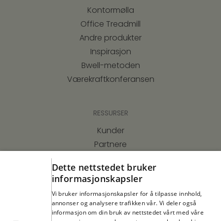
Kontormølla
Office Treadmill
Andre produkter
Inspirasjon
Bwell-metoden
Værekraftkonferansen
RESSURSER
Kunder
Partnere
Webinar
Dette nettstedet bruker
Kurs
informasjonskapsler
Bærekraft
Vi bruker informasjonskapsler for å tilpasse innhold,
Dette sier forskningen
annonser og analysere trafikken vår. Vi deler også
informasjon om din bruk av nettstedet vårt med våre