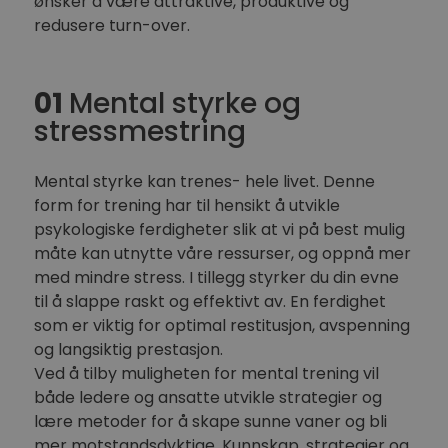
ønsker å være attraktive, produktive og
redusere turn-over.
01
Mental styrke og
stressmestring
Mental styrke kan trenes- hele livet. Denne
form for trening har til hensikt å utvikle
psykologiske ferdigheter slik at vi på best mulig
måte kan utnytte våre ressurser, og oppnå mer
med mindre stress. I tillegg styrker du din evne
til å slappe raskt og effektivt av. En ferdighet
som er viktig for optimal restitusjon, avspenning
og langsiktig prestasjon.
Ved å tilby muligheten for mental trening vil
både ledere og ansatte utvikle strategier og
lære metoder for å skape sunne vaner og bli
mer motstandsdyktige. Kunnskap, strategier og