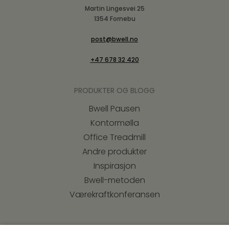
Martin Lingesvei 25
1354 Fornebu
post@bwell.no
+47 678 32 420
PRODUKTER OG BLOGG
Bwell Pausen
Kontormølla
Office Treadmill
Andre produkter
Inspirasjon
Bwell-metoden
Værekraftkonferansen