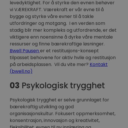
levedyktighet. For å styrke den evnen behøver
vi VÆREKRAFT. Værekraft er vår evne til å
bygge og styrke våre evner til å takle
utfordringer og motgang. I en verden som
stadig blir mer kompleks og utfordrende, er det
viktigere enn noensinne å dyrke våre mentale
ressurser og finne bærekraftige løsninger.
Bwell Pausen
er et restitusjons-konsept
tilpasset behovene for aktiv hvile og restitusjon
på arbeidsplassen. Vil du vite mer?
Kontakt
(bwell.no)
03
Psykologisk trygghet
Psykologisk trygghet er selve grunnlaget for
bærekraftig utvikling og god
organisasjonskultur. Fokusert oppmerksomhet,
konsentrasjon, innovasjon og kreativitet,
fleksibilitet, evnen til ny innlæring og