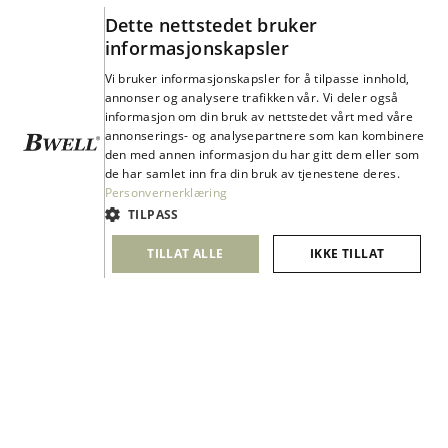
RESSURSER
Dette nettstedet bruker
Kunder
informasjonskapsler
Partnere
Vi bruker informasjonskapsler for å tilpasse innhold,
Webinar
annonser og analysere trafikken vår. Vi deler også
informasjon om din bruk av nettstedet vårt med våre
Kurs
annonserings- og analysepartnere som kan kombinere
Bærekraft
den med annen informasjon du har gitt dem eller som
de har samlet inn fra din bruk av tjenestene deres.
Dette sier forskningen
Personvernerklæring
TILPASS
KONTAKT
TILLAT ALLE
IKKE TILLAT
Kontakt oss
Contact
Bli kunde
Service