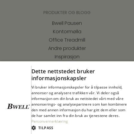
PRODUKTER OG BLOGG
Bwell Pausen
Kontormølla
Office Treadmill
Andre produkter
Inspirasjon
Bwell-metoden
Dette nettstedet bruker
Værekraftkonferansen
informasjonskapsler
Vi bruker informasjonskapsler for å tilpasse innhold,
annonser og analysere trafikken vår. Vi deler også
RESSURSER
informasjon om din bruk av nettstedet vårt med våre
Kunder
annonserings- og analysepartnere som kan kombinere
den med annen informasjon du har gitt dem eller som
Partnere
de har samlet inn fra din bruk av tjenestene deres.
Webinar
Personvernerklæring
TILPASS
Kurs