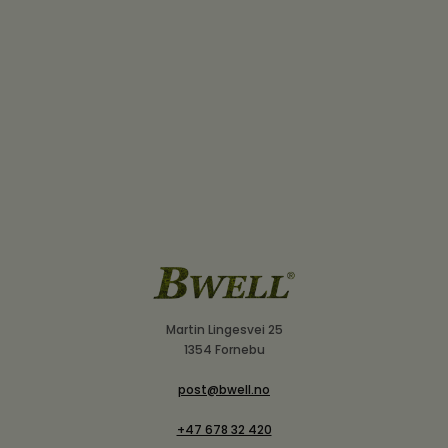
Martin Lingesvei 25
1354 Fornebu
post@bwell.no
+47 678 32 420