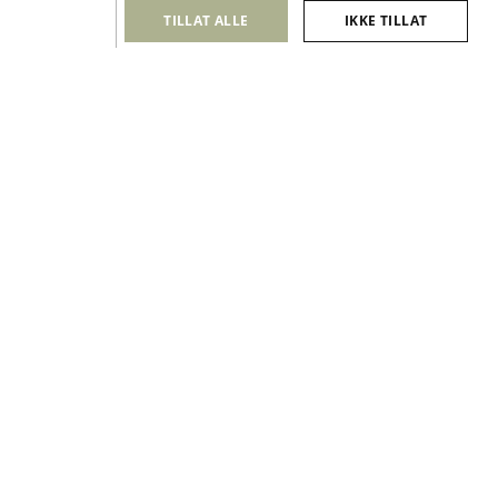
Bærekraft
TILLAT ALLE
IKKE TILLAT
Dette sier forskningen
KONTAKT
Kontakt oss
Contact
Bli kunde
Service